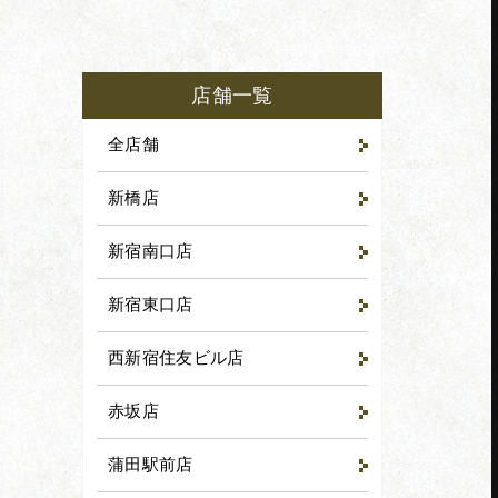
店舗一覧
全店舗
新橋店
新宿南口店
新宿東口店
西新宿住友ビル店
赤坂店
赤坂店
EB予約
でWEB予約
tel.03-3585-8781
蒲田駅前店