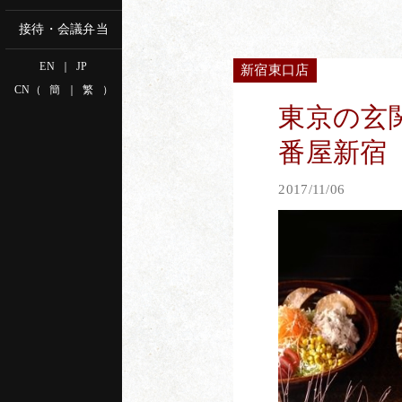
接待・会議弁当
EN
｜
JP
新宿東口店
CN
（
簡
｜
繁
）
東京の玄
番屋新宿
2017/11/06
新宿南口店
新宿
でWEB予約
tel.03-5909-7451
tel