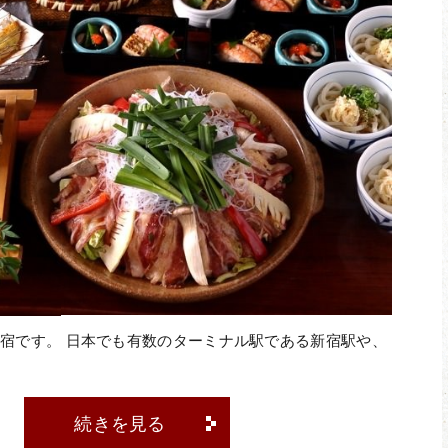
田駅前店
蒲田駅前店
でWEB予約
でWEB
tel.03-3258-2771
tel.03-3739-7366
よび当日のキャンセルについては、下記の通りキャンセル料を頂
前日
コース金額の50%
当日
コース金額の100%
無連絡
コース金額の100%
宿です。 日本でも有数のターミナル駅である新宿駅や、
続きを見る