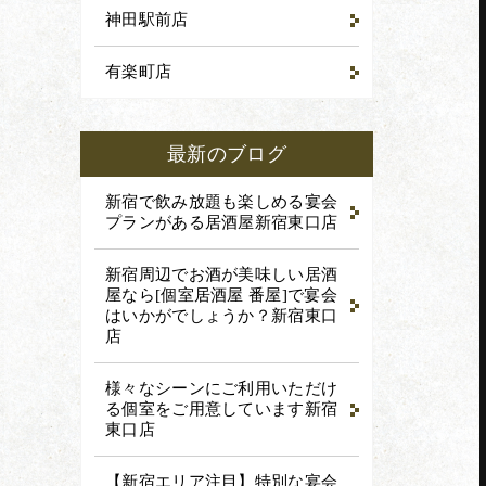
神田駅前店
有楽町店
予約
最新のブログ
戴いたします。
新宿で飲み放題も楽しめる宴会
プランがある居酒屋
新宿東口店
新宿周辺でお酒が美味しい居酒
屋なら[個室居酒屋 番屋]で宴会
はいかがでしょうか？
新宿東口
店
様々なシーンにご利用いただけ
る個室をご用意しています
新宿
東口店
【新宿エリア注目】特別な宴会