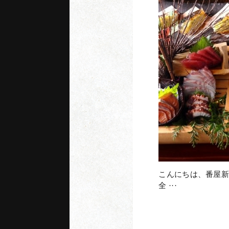
神
ご来店前日お
こんにちは、番屋新
全 ···