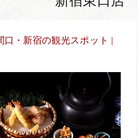
新宿東口店
関口・新宿の観光スポット |
東口店
西新宿住友ビル店
でWEB予約
でW
.03-3341-0051
tel.03-5381-5757