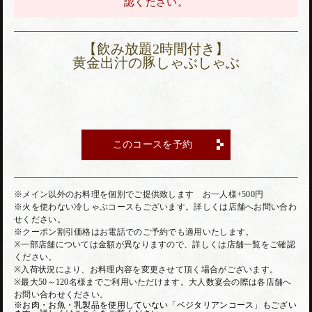
認ください。
【飲み放題2時間付き】
黄金出汁の豚しゃぶしゃぶ
このコースを予約
※メイン以外のお料理を個別でご提供致します お一人様+500円
※火を使わない冷しゃぶコースもございます。詳しくは店舗へお問い合わ
せください。
※クーポン割引価格はお電話でのご予約でも適用いたします。
※一部店舗については金額が異なりますので、詳しくは店舗一覧をご確認
ください。
※入荷状況により、お料理内容を変更させて頂く場合がございます。
※最大50～120名様までご利用いただけます。大人数宴会の際は各店舗へ
お問い合わせください。
※お肉・お魚・乳製品を使用していない「ベジタリアンコース」もござい