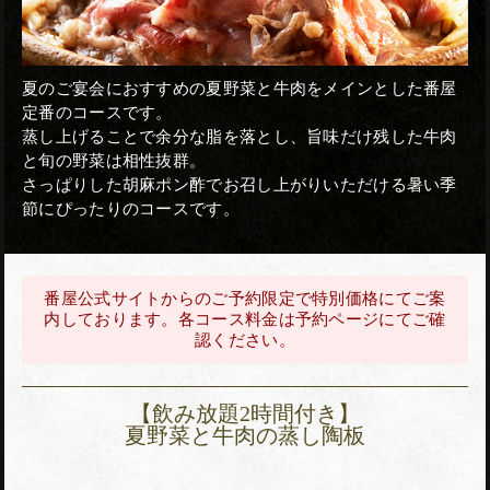
夏のご宴会におすすめの夏野菜と牛肉をメインとした番屋
定番のコースです。
蒸し上げることで余分な脂を落とし、旨味だけ残した牛肉
と旬の野菜は相性抜群。
さっぱりした胡麻ポン酢でお召し上がりいただける暑い季
節にぴったりのコースです。
番屋公式サイトからのご予約限定で特別価格にてご案
内しております。各コース料金は予約ページにてご確
認ください。
【飲み放題2時間付き】
夏野菜と牛肉の蒸し陶板