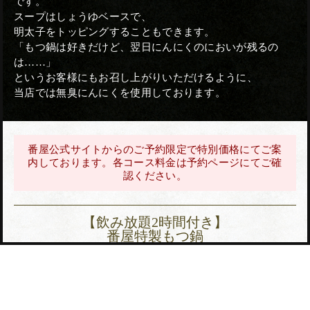
です。
スープはしょうゆベースで、
明太子をトッピングすることもできます。
「もつ鍋は好きだけど、翌日にんにくのにおいが残るの
は……」
というお客様にもお召し上がりいただけるように、
当店では無臭にんにくを使用しております。
番屋公式サイトからのご予約限定で特別価格にてご案
内しております。各コース料金は予約ページにてご確
認ください。
【飲み放題2時間付き】
番屋特製もつ鍋