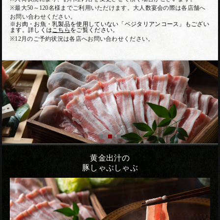
※最大50～120名様までご利用いただけます。大人数宴会の際は各店舗へ
お問い合わせください。
※お肉・お魚・乳製品を使用していない「ベジタリアンコース」もござい
ます。詳しくは
こちら
をご覧ください。
※12月のご予約状況は各店へお問い合わせください。
黄金出汁の
豚しゃぶしゃぶ