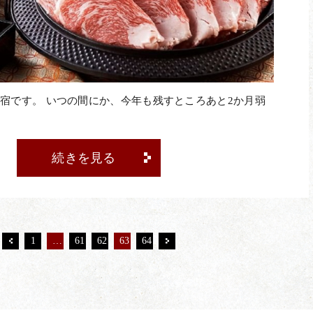
宿です。 いつの間にか、今年も残すところあと2か月弱
続きを見る
1
…
61
62
63
64