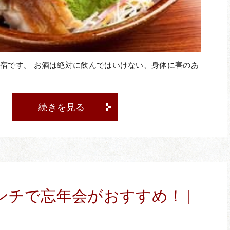
東口店
西新宿住友ビル店
でWEB予約
でW
.03-3341-0051
tel.03-5381-5757
宿です。 お酒は絶対に飲んではいけない、身体に害のあ
田駅前店
蒲田駅前店
でWEB予約
でWEB
tel.03-3258-2771
tel.03-3739-7366
続きを見る
よび当日のキャンセルについては、下記の通りキャンセル料を頂
前日
コース金額の50%
当日
コース金額の100%
ンチで忘年会がおすすめ！ |
無連絡
コース金額の100%