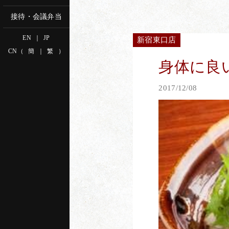
接待・会議弁当
EN
｜
JP
新宿東口店
CN
（
簡
｜
繁
）
身体に良い
2017/12/08