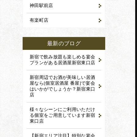
神田駅前店
赤坂店
EB予約
でWEB予約
tel.03-3585-8781
有楽町店
最新のブログ
予約
新宿で飲み放題も楽しめる宴会
プランがある居酒屋
新宿東口店
新宿周辺でお酒が美味しい居酒
戴いたします。
屋なら[個室居酒屋 番屋]で宴会
はいかがでしょうか？
新宿東口
店
様々なシーンにご利用いただけ
る個室をご用意しています
新宿
東口店
【新宿エリア注目】特別な宴会