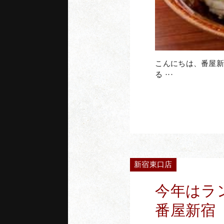
新宿南口店
新宿
でWEB予約
tel.03-5909-7451
tel
こんにちは、番屋新
る ···
神
ご来店前日お
新宿東口店
今年はラ
番屋新宿