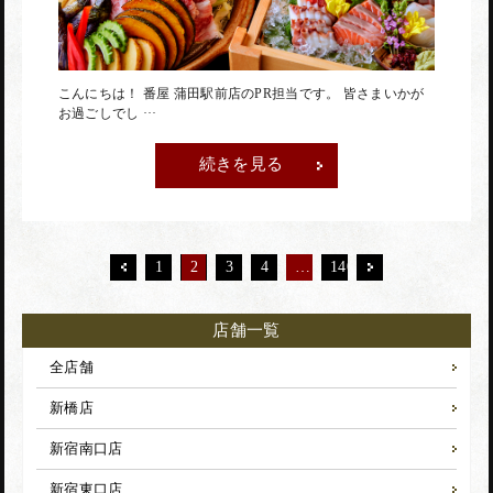
こんにちは！ 番屋 蒲田駅前店のPR担当です。 皆さまいかが
お過ごしでし ···
続きを見る
1
2
3
4
…
140
店舗一覧
全店舗
新橋店
新宿南口店
新宿東口店