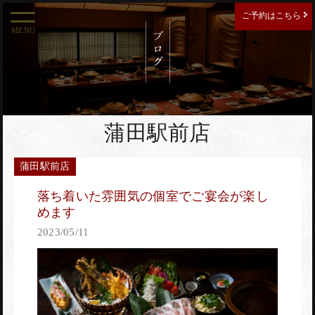
ご予約はこちら
MENU
ご予約する店舗を選択してください。
新宿南口店
蒲田駅前店
蒲田駅前店
新宿東口店
落ち着いた雰囲気の個室でご宴会が楽し
めます
2023/05/11
西新宿住友ビル店