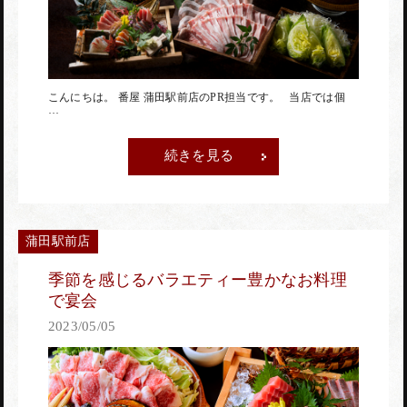
赤坂店
こんにちは。 番屋 蒲田駅前店のPR担当です。 当店では個
···
神田駅前店
続きを見る
蒲田駅前店
蒲田駅前店
季節を感じるバラエティー豊かなお料理
で宴会
2023/05/05