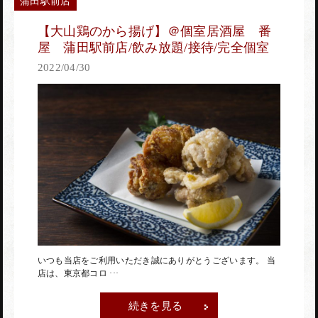
蒲田駅前店
【大山鶏のから揚げ】＠個室居酒屋 番
屋 蒲田駅前店/飲み放題/接待/完全個室
2022/04/30
いつも当店をご利用いただき誠にありがとうございます。 当
店は、東京都コロ ···
続きを見る