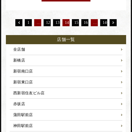
1
…
12
13
14
15
16
…
140
店舗一覧
全店舗
新橋店
新宿南口店
新宿東口店
西新宿住友ビル店
赤坂店
蒲田駅前店
神田駅前店