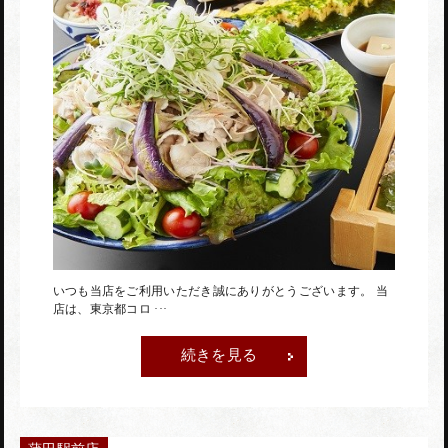
赤坂店
神田駅前店
蒲田駅前店
いつも当店をご利用いただき誠にありがとうございます。 当
店は、東京都コロ ···
続きを見る