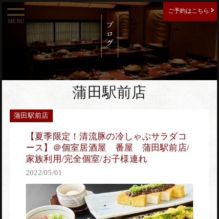
ご予約はこちら
MENU
ご予約する店舗を選択してください。
新宿南口店
蒲田駅前店
蒲田駅前店
新宿東口店
【夏季限定！清流豚の冷しゃぶサラダコ
ース】＠個室居酒屋 番屋 蒲田駅前店/
家族利用/完全個室/お子様連れ
2022/05/01
西新宿住友ビル店