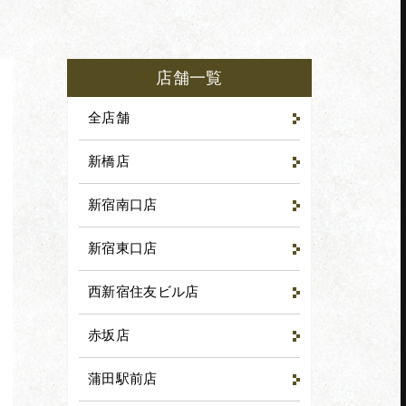
店舗一覧
全店舗
新橋店
新宿南口店
新宿東口店
西新宿住友ビル店
赤坂店
赤坂店
EB予約
でWEB予約
tel.03-3585-8781
蒲田駅前店