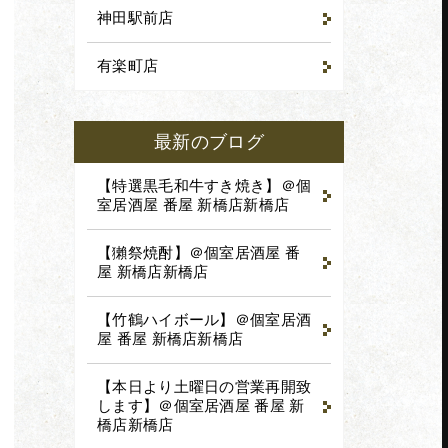
神田駅前店
有楽町店
予約
最新のブログ
戴いたします。
【特選黒毛和牛すき焼き】＠個
室居酒屋 番屋 新橋店
新橋店
【獺祭焼酎】＠個室居酒屋 番
屋 新橋店
新橋店
【竹鶴ハイボール】＠個室居酒
屋 番屋 新橋店
新橋店
【本日より土曜日の営業再開致
します】＠個室居酒屋 番屋 新
橋店
新橋店