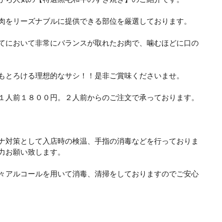
肉をリーズナブルに提供できる部位を厳選しております。
田駅前店
蒲田駅前店
でWEB予約
でWEB
てにおいて非常にバランスが取れたお肉で、噛むほどに口の
tel.03-3258-2771
tel.03-3739-7366
もとろける理想的なサシ！！是非ご賞味くださいませ。
よび当日のキャンセルについては、下記の通りキャンセル料を頂
１人前１８００円。２人前からのご注文で承っております。
前日
コース金額の50%
当日
コース金額の100%
ナ対策として入店時の検温、手指の消毒などを行っておりま
無連絡
コース金額の100%
力お願い致します。
々アルコールを用いて消毒、清掃をしておりますのでご安心