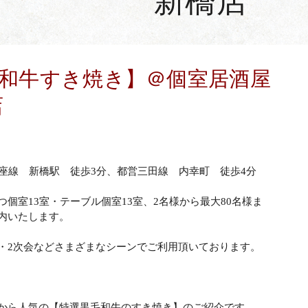
新橋店
和牛すき焼き】＠個室居酒屋
店
銀座線 新橋駅 徒歩3分、都営三田線 内幸町 徒歩4分
個室13室・テーブル個室13室、2名様から最大80名様ま
内いたします。
・2次会などさまざまなシーンでご利用頂いております。
東口店
西新宿住友ビル店
でWEB予約
でW
.03-3341-0051
tel.03-5381-5757
から人気の【特選黒毛和牛のすき焼き】のご紹介です。