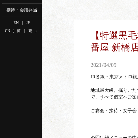
接待・会議弁当
EN
｜
JP
CN
（
簡
｜
繁
）
【特選黒毛
番屋 新橋
2021/04/09
JR各線・東京メトロ
地域最大級。掘りごたつ
で、すべて個室へご案
ご宴会・接待・女子会
新宿南口店
新宿
でWEB予約
tel.03-5909-7451
tel
今回は鍋メニューの中