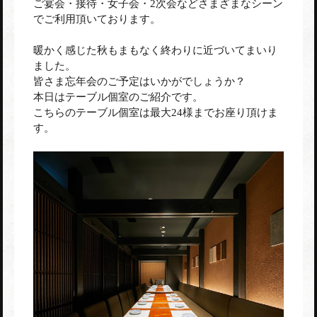
ご宴会・接待・女子会・2次会などさまざまなシーン
でご利用頂いております。
赤坂店
暖かく感じた秋もまもなく終わりに近づいてまいり
ました。
皆さま忘年会のご予定はいかがでしょうか？
本日はテーブル個室のご紹介です。
こちらのテーブル個室は最大24様までお座り頂けま
神田駅前店
す。
蒲田駅前店