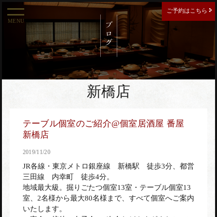
ご予約はこちら
MENU
ご予約する店舗を選択してください。
新宿南口店
新橋店
新宿東口店
テーブル個室のご紹介@個室居酒屋 番屋
新橋店
2019/11/20
JR各線・東京メトロ銀座線 新橋駅 徒歩3分、都営
三田線 内幸町 徒歩4分。
西新宿住友ビル店
地域最大級。掘りごたつ個室13室・テーブル個室13
室、2名様から最大80名様まで、すべて個室へご案内
いたします。