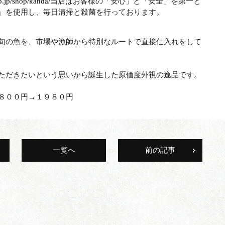
.jp/shop/kanda/
当店はお客様の「安心」と「安全」を第一と
」を使用し、毎日清掃と殺菌を行っております。
田駅前店
蒲田駅前店
でWEB予約
でWEB
旬の魚を、市場や漁師から特別なルートで直接仕入れをして
tel.03-3258-2771
tel.03-3739-7366
ただきたいという思いから誕生した原価度外視の逸品です。
よび当日のキャンセルについては、下記の通りキャンセル料を頂
８００円→１９８０円
前日
コース金額の50%
当日
コース金額の100%
無連絡
コース金額の100%
一覧へ
前の記事