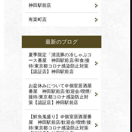
神田駅前店
有楽町店
予約
最新のブログ
戴いたします。
夏季限定「清流豚の冷しゃぶコ
ース番屋 神田駅前店/和食/接
待/東京都コロナ感染防止対策
【認証店】
神田駅前店
お盆休みについて＠個室居酒屋
番屋 神田駅前店/歓迎会/喫煙/
接待/東京都コロナ感染防止対
策【認証店】
神田駅前店
【鮮魚鬼盛り】＠個室居酒屋番
屋 神田駅前店/歓迎会/喫煙/接
待/東京都コロナ感染防止対策