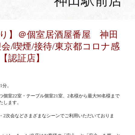
神田駅前店
り】＠個室居酒屋番屋 神田
迎会/喫煙/接待/東京都コロナ感
【認証店】
1分。
個室22室・テーブル個室21室、2名様から最大90名様まで
たします。
東口店
西新宿住友ビル店
・2次会などさまざまなシーンでご利用いただいておりま
でWEB予約
でW
.03-3341-0051
tel.03-5381-5757