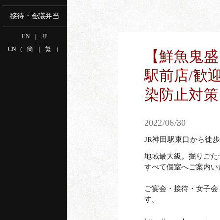
接待・会議弁当
EN
｜
JP
CN
（
簡
｜
繁
）
【鮮魚鬼盛
駅前店/歓
染防止対策
2022/06/30
JR神田駅東口から徒歩
地域最大級。掘りごたつ
すべて個室へご案内い
新宿南口店
新宿
ご宴会・接待・女子会
でWEB予約
す。
tel.03-5909-7451
tel