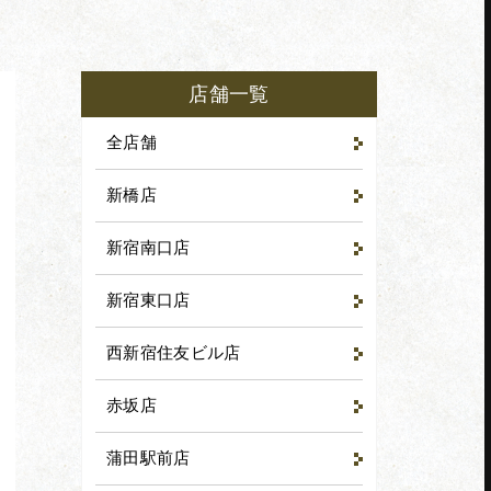
店舗一覧
全店舗
新橋店
新宿南口店
新宿東口店
西新宿住友ビル店
赤坂店
赤坂店
EB予約
でWEB予約
tel.03-3585-8781
蒲田駅前店