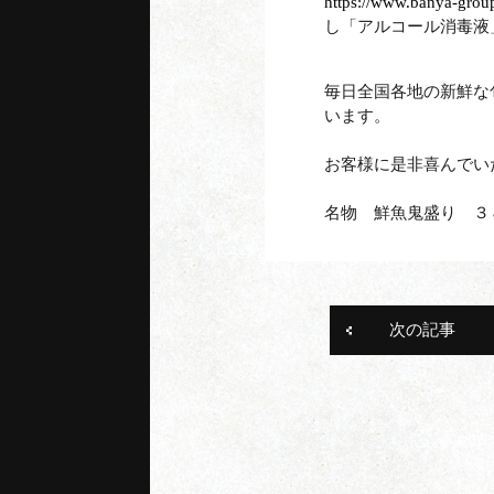
https://www.banya-group
し「アルコール消毒液
神
毎日全国各地の新鮮な
います。
お客様に是非喜んでい
ご来店前日お
名物 鮮魚鬼盛り ３
次の記事