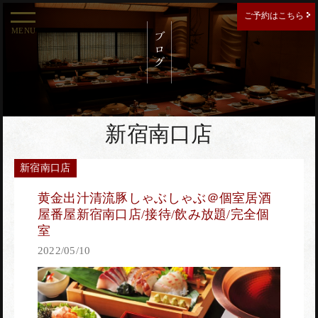
ご予約はこちら
MENU
ご予約する店舗を選択してください。
新宿南口店
新宿南口店
新宿南口店
新宿東口店
黄金出汁清流豚しゃぶしゃぶ＠個室居酒
屋番屋新宿南口店/接待/飲み放題/完全個
室
2022/05/10
西新宿住友ビル店