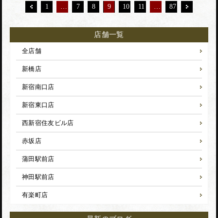
1
…
7
8
9
10
11
…
87
店舗一覧
全店舗
新橋店
新宿南口店
新宿東口店
西新宿住友ビル店
赤坂店
蒲田駅前店
神田駅前店
有楽町店