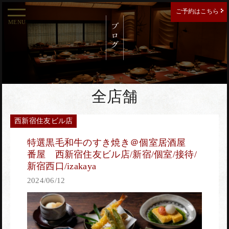
ご予約はこちら
MENU
ご予約する店舗を選択してください。
新宿南口店
全店舗
西新宿住友ビル店
新宿東口店
特選黒毛和牛のすき焼き＠個室居酒屋
番屋 西新宿住友ビル店/新宿/個室/接待/
新宿西口/izakaya
2024/06/12
西新宿住友ビル店