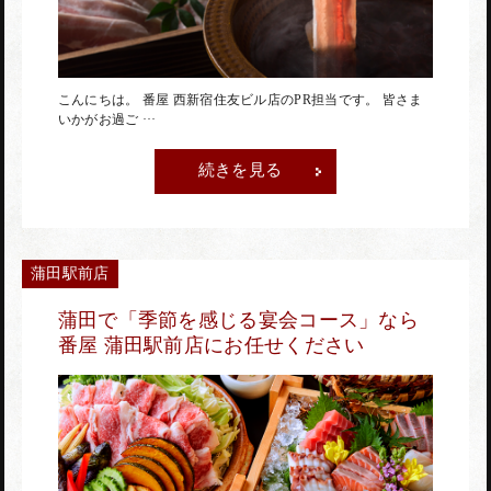
赤坂店
こんにちは。 番屋 西新宿住友ビル店のPR担当です。 皆さま
いかがお過ご ···
続きを見る
神田駅前店
蒲田駅前店
蒲田駅前店
蒲田で「季節を感じる宴会コース」なら
番屋 蒲田駅前店にお任せください