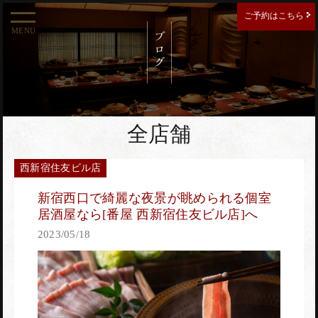
ご予約はこちら
MENU
ご予約する店舗を選択してください。
新宿南口店
全店舗
西新宿住友ビル店
新宿東口店
新宿西口で綺麗な夜景が眺められる個室
居酒屋なら[番屋 西新宿住友ビル店]へ
2023/05/18
西新宿住友ビル店