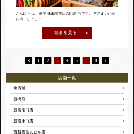
こんにちは。 番屋 蒲田駅前店のPR担当です。 皆さまいかが
お過ごしでし ···
続きを見る
1
2
3
4
5
…
8
店舗一覧
全店舗
新橋店
新宿南口店
新宿東口店
西新宿住友ビル店